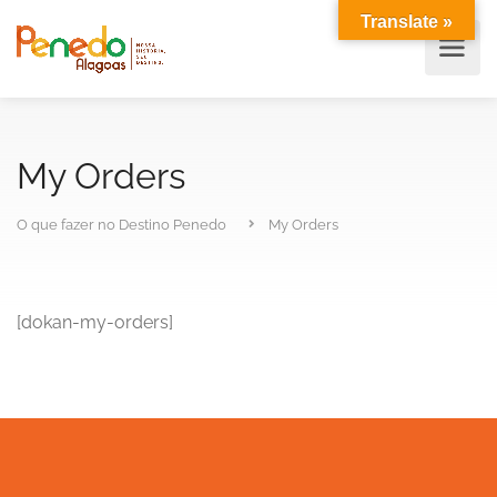
Translate »
My Orders
O que fazer no Destino Penedo
My Orders
[dokan-my-orders]