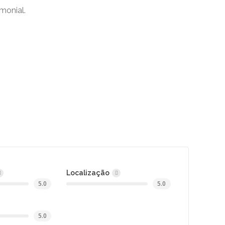
monial.
Localização
5.0
5.0
5.0